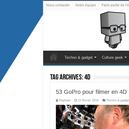
Nous contacter
Notre équipe
Faire partie de l’
Techno & gadget
Culture geek
Tag Archives:
4D
53 GoPro pour filmer en 4D
Raphael
22 février 2016
Techno & gadge