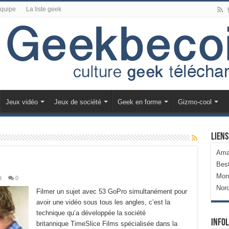
équipe
La liste geek
Jeux vidéo
Jeux de société
Geek en forme
Gizmo-cool
Liens
Ama
Bes
Mon
t
0
Nor
Filmer un sujet avec 53 GoPro simultanément pour
avoir une vidéo sous tous les angles, c’est la
technique qu’a développée la société
Infol
britannique TimeSlice Films spécialisée dans la