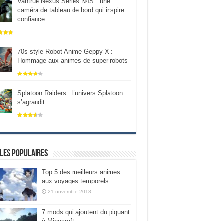
Vantrue Nexus Series N4S : une
caméra de tableau de bord qui inspire
confiance
70s-style Robot Anime Geppy-X :
Hommage aux animes de super robots
Splatoon Raiders : l’univers Splatoon
s’agrandit
les populaires
Top 5 des meilleurs animes
aux voyages temporels
21 novembre 2018
7 mods qui ajoutent du piquant
à Minecraft