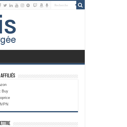
 Affiliés
zon
t Buy
oprice
dVPN
ettre