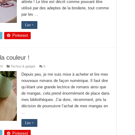
attirée ! Le titre est décrit comme pouvant être
utilisé par des adeptes de la broderie, tout comme
par les …
Lire +
Pinterest
la couleur !
24
Techno & gadget
0
Depuis peu, je me suis mise à acheter et lire mes
nouveaux romans de façon numérique. Il faut dire
qu’étant une grande lectrice de romans ainsi que
de mangas, cela prend énormément de place dans
mes bibliothèques. J’ai donc, récemment, pris la
décision de poursuivre l’achat de mes mangas en
…
Lire +
Pinterest