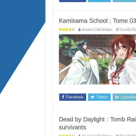
Kamisama School : Tome 03 
Jessica Côté Acteau
13 août 20
Facebook
Twitter
LinkedIn
Dead by Daylight : Tomb Rai
survivants