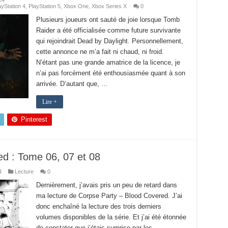
24
ayStation 4
,
PlayStation 5
,
Xbox One
,
Xbox Series X
0
Plusieurs joueurs ont sauté de joie lorsque Tomb
Raider a été officialisée comme future survivante
qui rejoindrait Dead by Daylight. Personnellement,
cette annonce ne m’a fait ni chaud, ni froid.
N’étant pas une grande amatrice de la licence, je
n’ai pas forcément été enthousiasmée quant à son
arrivée. D’autant que, …
Lire +
Pinterest
d : Tome 06, 07 et 08
4
Lecture
0
Dernièrement, j’avais pris un peu de retard dans
ma lecture de Corpse Party – Blood Covered. J’ai
donc enchaîné la lecture des trois derniers
volumes disponibles de la série. Et j’ai été étonnée
de constater que j’étais surprise par les