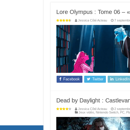
Lore Olympus : Tome 06 – « 
Jessica Côté Acteau
7 septemb
Facebook
Twitter
LinkedIn
Dead by Daylight : Castlevani
Jessica Côté Acteau
2 septemb
Jeux vidéo
,
Nintendo Switch
,
PC
,
Pl