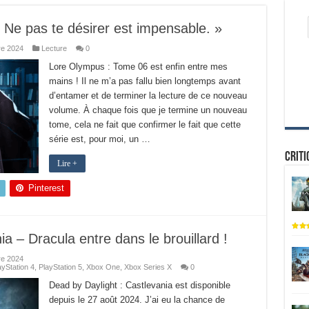
Ne pas te désirer est impensable. »
re 2024
Lecture
0
Lore Olympus : Tome 06 est enfin entre mes
mains ! Il ne m’a pas fallu bien longtemps avant
d’entamer et de terminer la lecture de ce nouveau
volume. À chaque fois que je termine un nouveau
tome, cela ne fait que confirmer le fait que cette
série est, pour moi, un …
Criti
Lire +
Pinterest
a – Dracula entre dans le brouillard !
re 2024
ayStation 4
,
PlayStation 5
,
Xbox One
,
Xbox Series X
0
Dead by Daylight : Castlevania est disponible
depuis le 27 août 2024. J’ai eu la chance de