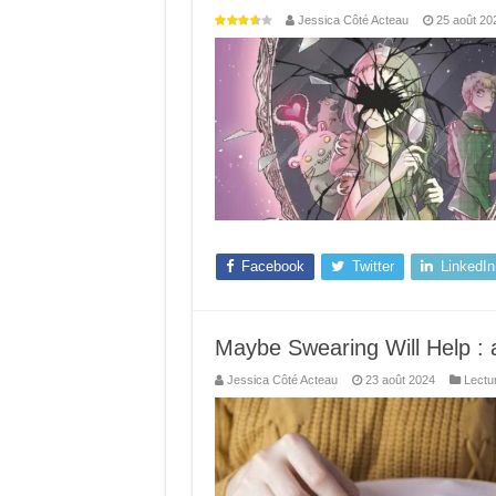
Jessica Côté Acteau
25 août 20
Facebook
Twitter
LinkedIn
Maybe Swearing Will Help : 
Jessica Côté Acteau
23 août 2024
Lectu