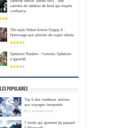
Vantrue Nexus Series N4S : une
caméra de tableau de bord qui inspire
confiance
70s-style Robot Anime Geppy-X :
Hommage aux animes de super robots
Splatoon Raiders : l’univers Splatoon
s’agrandit
les populaires
Top 5 des meilleurs animes
aux voyages temporels
21 novembre 2018
7 mods qui ajoutent du piquant
à Minecraft