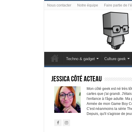
Nous contacter
Notre équipe
Faire partie de l’
Techno & gadget
Culture geek
Jessica Côté Acteau
Mon côté geek est né très tô
cartes que j'ai grandi. J'éta
l'enfance à l'âge adulte. Ma
Armée de mon Game Boy Colo
C'est néanmoins la série Th
Depuis, qu'il s'agisse de jeu