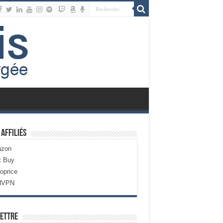
 Affiliés
zon
t Buy
oprice
dVPN
ettre