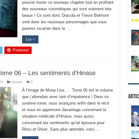
pouvoir tester ce nouveau chapitre tout en profitant
des nouveaux cosmétiques qui sont vraiment très
beaux ! Ce sont donc Dracula et Trevor Belmont
sont donc les nouveaux personnages que vous
pourrez incarner dans le …
Lire +
Pinterest
Tome 06 – Les sentiments d’Hinase
24
Lecture
0
À l’image de Mona Lisa… : Tome 06 est le volume
Artic
que j’attendais avec tant d’impatience ! Dans ce
sixième tome, nous avançons enfin dans le récit
et nous en apprenons davantage concernant la
situation médicale d’Hinase, mais aussi,
concernant les sentiments qu’iel éprouve pour
Ritsu et Shiori. Sans plus attendre, voici …