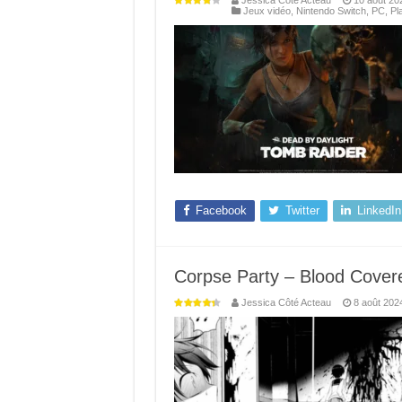
Jessica Côté Acteau
10 août 20
Jeux vidéo
,
Nintendo Switch
,
PC
,
Pl
Facebook
Twitter
LinkedIn
Corpse Party – Blood Covere
Jessica Côté Acteau
8 août 202