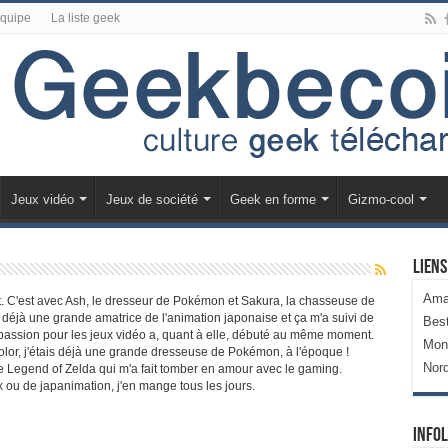
équipe
La liste geek
Jeux vidéo
Jeux de société
Geek en forme
Gizmo-cool
Liens
Ama
t. C'est avec Ash, le dresseur de Pokémon et Sakura, la chasseuse de
is déjà une grande amatrice de l'animation japonaise et ça m'a suivi de
Bes
 passion pour les jeux vidéo a, quant à elle, débuté au même moment.
Mon
r, j'étais déjà une grande dresseuse de Pokémon, à l'époque !
Nor
e Legend of Zelda qui m'a fait tomber en amour avec le gaming.
x ou de japanimation, j'en mange tous les jours.
Infol