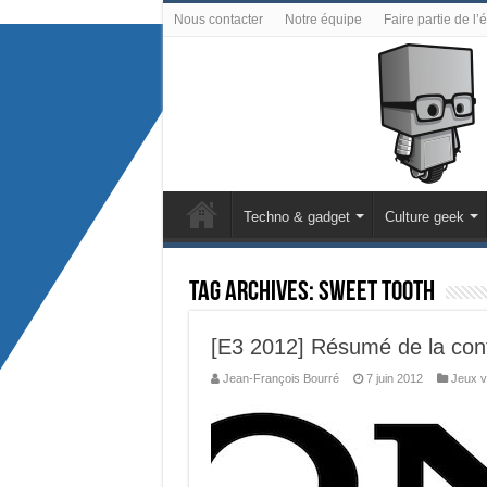
Nous contacter
Notre équipe
Faire partie de l’
Techno & gadget
Culture geek
Tag Archives:
Sweet Tooth
[E3 2012] Résumé de la con
Jean-François Bourré
7 juin 2012
Jeux v