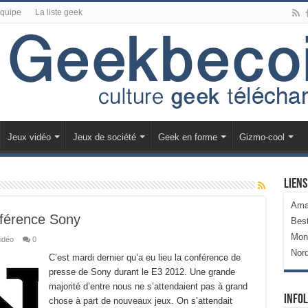
équipe
La liste geek
Jeux vidéo
Jeux de société
Geek en forme
Gizmo-cool
Liens
Ama
férence Sony
Bes
Mon
idéo
0
Nor
C’est mardi dernier qu’a eu lieu la conférence de
presse de Sony durant le E3 2012. Une grande
majorité d’entre nous ne s’attendaient pas à grand
Infol
chose à part de nouveaux jeux. On s’attendait