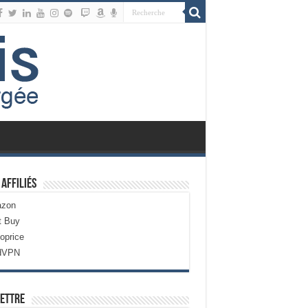
 Affiliés
zon
t Buy
oprice
dVPN
ettre