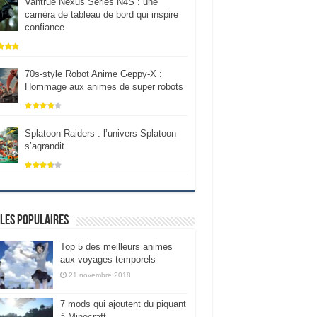
Vantrue Nexus Series N4S : une
caméra de tableau de bord qui inspire
confiance
70s-style Robot Anime Geppy-X :
Hommage aux animes de super robots
Splatoon Raiders : l’univers Splatoon
s’agrandit
les populaires
Top 5 des meilleurs animes
aux voyages temporels
21 novembre 2018
7 mods qui ajoutent du piquant
à Minecraft