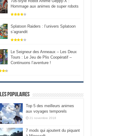
70s-style Robot Anime Geppy-X :
Hommage aux animes de super robots
Splatoon Raiders : l’univers Splatoon
s’agrandit
Le Seigneur des Anneaux – Les Deux
Tours : Le Jeu de Plis Coopératif –
Continuons l’aventure !
les populaires
Top 5 des meilleurs animes
aux voyages temporels
21 novembre 2018
7 mods qui ajoutent du piquant
à Minecraft