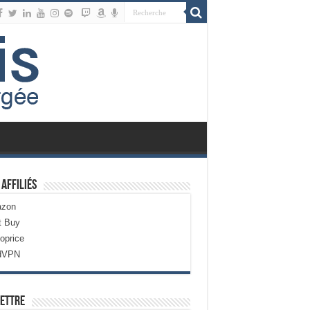
 Affiliés
zon
t Buy
oprice
dVPN
ettre