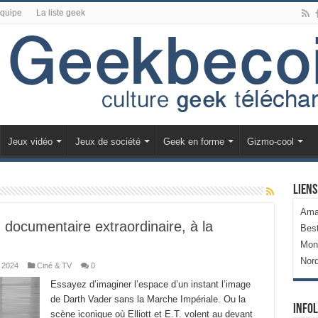
équipe
La liste geek
Jeux vidéo
Jeux de société
Geek en forme
Gizmo-cool
Liens
Ama
documentaire extraordinaire, à la
Bes
Mon
Nor
 2024
Ciné & TV
0
Essayez d’imaginer l’espace d’un instant l’image
de Darth Vader sans la Marche Impériale. Ou la
Infol
scène iconique où Elliott et E.T. volent au devant