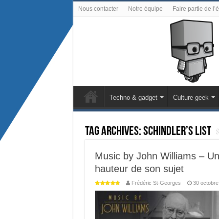
Nous contacter
Notre équipe
Faire partie de l’
Techno & gadget
Culture geek
Tag Archives:
Schindler’s List
Music by John Williams – Un 
hauteur de son sujet
Frédéric St-Georges
30 octobre