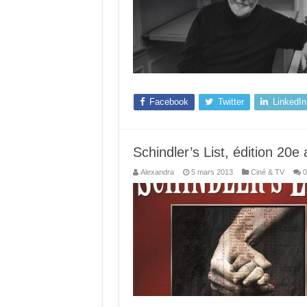
Facebook
Twitter
LinkedIn
Schindler’s List, édition 20e
Alexandra
5 mars 2013
Ciné & TV
0