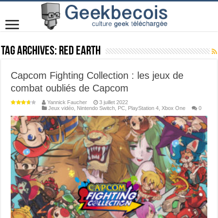
Tag Archives:
Red Earth
Capcom Fighting Collection : les jeux de
combat oubliés de Capcom
Yannick Faucher
3 juillet 2022
Jeux vidéo
,
Nintendo Switch
,
PC
,
PlayStation 4
,
Xbox One
0