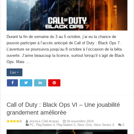
Durant la fin de semaine du 3 au 5 octobre, j’ai eu la chance de
pouvoir participer à l’accès anticipé de Call of Duty : Black Ops 7.
L’aventure se poursuivra jusqu’au 8 octobre à l’occasion de la bêta
ouverte. J’aime beaucoup la licence, surtout lorsqu’il s’agit de Black
Ops. Mais …
Lire +
Call of Duty : Black Ops VI – Une jouabilité
grandement améliorée
Jessica Côté Acteau
28 novembre 2024
PC
,
PlayStation 4
,
PlayStation 5
,
Xbox One
,
Xbox Series X
0