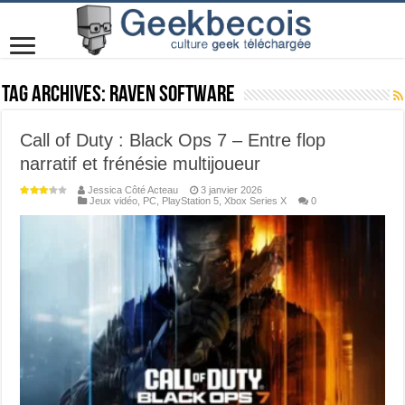
Tag Archives:
Raven Software
Call of Duty : Black Ops 7 – Entre flop
narratif et frénésie multijoueur
Jessica Côté Acteau
3 janvier 2026
Jeux vidéo
,
PC
,
PlayStation 5
,
Xbox Series X
0