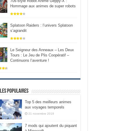
70s-style Robot Anime Geppy-X :
Hommage aux animes de super robots
Splatoon Raiders : l’univers Splatoon
s’agrandit
Le Seigneur des Anneaux – Les Deux
Tours : Le Jeu de Plis Coopératif –
Continuons l’aventure !
les populaires
Top 5 des meilleurs animes
aux voyages temporels
21 novembre 2018
7 mods qui ajoutent du piquant
à Minecraft