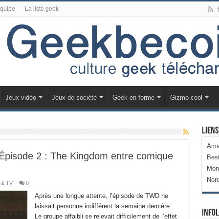
équipe
La liste geek
Jeux vidéo
Jeux de société
Geek en forme
Gizmo-cool
Liens
Ama
Épisode 2 : The Kingdom entre comique
Bes
Mon
Nor
 & TV
0
Après une longue attente, l’épisode de TWD ne
laissait personne indifférent la semaine dernière.
Infol
Le groupe affaibli se relevait difficilement de l’effet