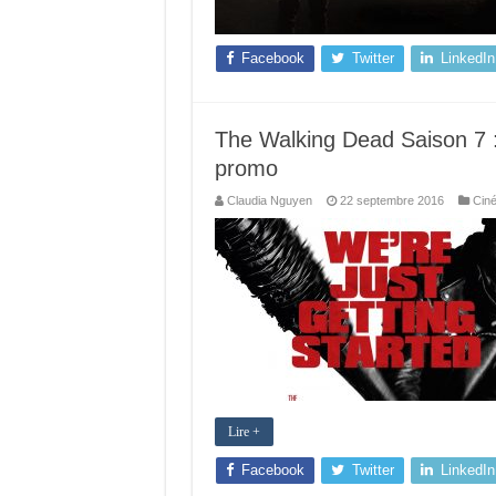
Facebook
Twitter
LinkedIn
The Walking Dead Saison 7 :
promo
Claudia Nguyen
22 septembre 2016
Cin
Lire +
Facebook
Twitter
LinkedIn