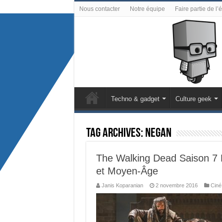
Nous contacter
Notre équipe
Faire partie de l’
Techno & gadget
Culture geek
Tag Archives:
Negan
The Walking Dead Saison 7 
et Moyen-Âge
Janis Koparanian
2 novembre 2016
Ciné