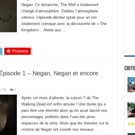
Negan. Ce dimanche, The Well a totalement
changé d’atmosphère. Oubliez l’atmosphère
intense, l’épisode dernier optait pour un ton
totalement comique avec la découverte de « The
Kingdom« . Alerte aux …
Pinterest
Criti
Épisode 1 – Negan, Negan et encore
& TV
1
Après six mois d’attente, la saison 7 de The
Walking Dead est enfin arrivée ! Une durée qui a
paru être une éternité alors qu’on avait laissé nos
personnages préférés dans l’une des pires
impasses de la série. Alors que les théories sur la
victime de Negan ont inondé nos réseaux …