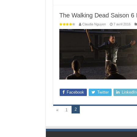
The Walking Dead Saison 6 
Claudia Nguyen
7 avril 2016
Facebook
Twitter
LinkedIn
2
«
1