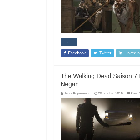
Lire +
Facebook
Twitter
LinkedIn
The Walking Dead Saison 7 
Negan
Janis Koparanian
28 octobre 2016
Ciné 