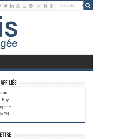
 Affiliés
zon
t Buy
oprice
dVPN
ettre