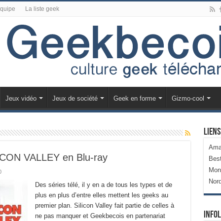
équipe
La liste geek
Jeux vidéo
Jeux de société
Geek en forme
Gizmo-cool
Liens
Ama
LICON VALLEY en Blu-ray
Bes
Mon
0
Nor
Des séries télé, il y en a de tous les types et de
plus en plus d’entre elles mettent les geeks au
premier plan. Silicon Valley fait partie de celles à
Infol
ne pas manquer et Geekbecois en partenariat