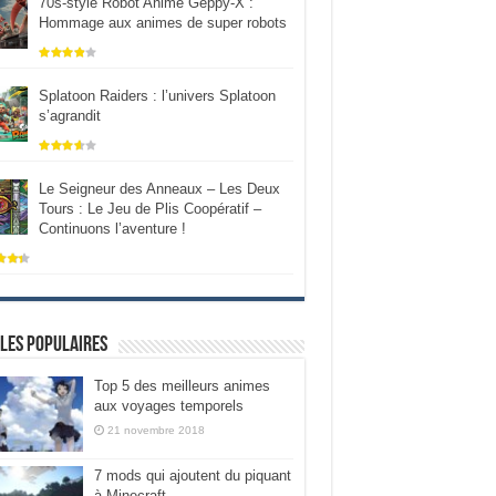
70s-style Robot Anime Geppy-X :
Hommage aux animes de super robots
Splatoon Raiders : l’univers Splatoon
s’agrandit
Le Seigneur des Anneaux – Les Deux
Tours : Le Jeu de Plis Coopératif –
Continuons l’aventure !
les populaires
Top 5 des meilleurs animes
aux voyages temporels
21 novembre 2018
7 mods qui ajoutent du piquant
à Minecraft