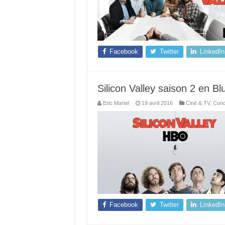
Facebook
Twitter
LinkedIn
Silicon Valley saison 2 en B
Eric Martel
19 avril 2016
Ciné & TV
,
Conc
Facebook
Twitter
LinkedIn