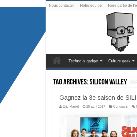
Nous contacter
Notre équipe
Faire partie de l’
Techno & gadget
Culture geek
Tag Archives:
Silicon Valley
Gagnez la 3e saison de SI
Eric Martel
25 avril 2017
Concours