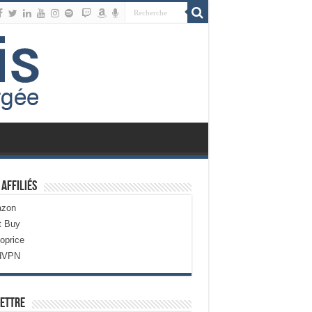
 Affiliés
zon
t Buy
oprice
dVPN
ettre