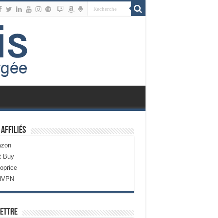
 Affiliés
zon
t Buy
oprice
dVPN
ettre