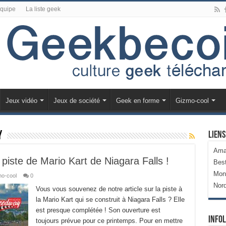
équipe
La liste geek
Jeux vidéo
Jeux de société
Geek en forme
Gizmo-cool
y
Liens
Ama
 piste de Mario Kart de Niagara Falls !
Bes
Mon
o-cool
0
Nor
Vous vous souvenez de notre article sur la piste à
la Mario Kart qui se construit à Niagara Falls ? Elle
est presque complétée ! Son ouverture est
Infol
toujours prévue pour ce printemps. Pour en mettre