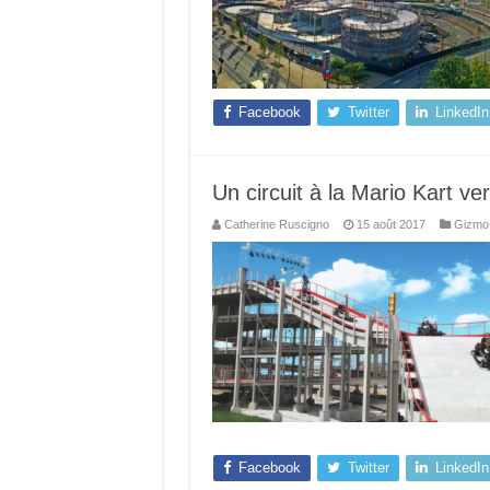
Facebook
Twitter
LinkedIn
Un circuit à la Mario Kart ver
Catherine Ruscigno
15 août 2017
Gizmo
Facebook
Twitter
LinkedIn