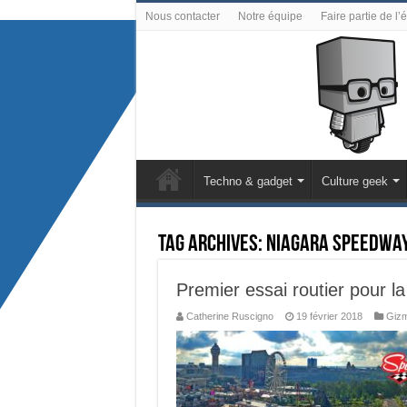
Nous contacter
Notre équipe
Faire partie de l’
Techno & gadget
Culture geek
Tag Archives:
Niagara Speedwa
Premier essai routier pour la
Catherine Ruscigno
19 février 2018
Gizm