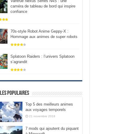
Vantrue Nexus Series N4S : une
caméra de tableau de bord qui inspire
confiance
70s-style Robot Anime Geppy-X :
Hommage aux animes de super robots
Splatoon Raiders : l’univers Splatoon
s’agrandit
les populaires
Top 5 des meilleurs animes
aux voyages temporels
21 novembre 2018
7 mods qui ajoutent du piquant
à Minecraft