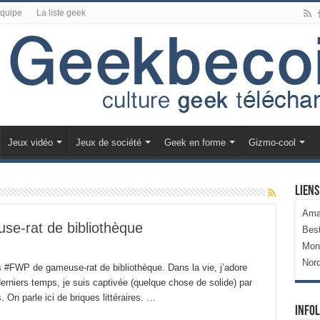
équipe
La liste geek
Jeux vidéo
Jeux de société
Geek en forme
Gizmo-cool
Liens
Ama
use-rat de bibliothèque
Bes
Mon
Nor
es #FWP de gameuse-rat de bibliothèque. Dans la vie, j’adore
derniers temps, je suis captivée (quelque chose de solide) par
 On parle ici de briques littéraires. …
Infol