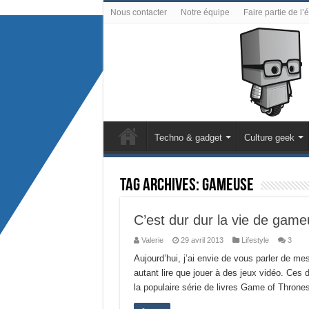
Nous contacter
Notre équipe
Faire partie de l’
Techno & gadget
Culture geek
Tag Archives:
gameuse
C’est dur dur la vie de game
Valerie
29 avril 2013
Lifestyle
3
Aujourd’hui, j’ai envie de vous parler de m
autant lire que jouer à des jeux vidéo. Ces 
la populaire série de livres Game of Thrones.