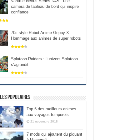
Vantrue Nexus Series N4S : une
caméra de tableau de bord qui inspire
confiance
70s-style Robot Anime Geppy-X :
Hommage aux animes de super robots
Splatoon Raiders : l’univers Splatoon
s’agrandit
les populaires
Top 5 des meilleurs animes
aux voyages temporels
21 novembre 2018
7 mods qui ajoutent du piquant
à Minecraft