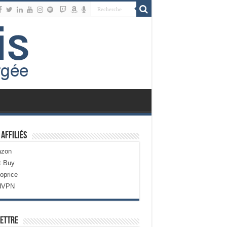
 Affiliés
zon
t Buy
oprice
dVPN
ettre