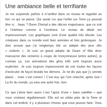
Une ambiance belle et terrifiante
Je me surprends parfois à m’arrêter dans un niveau et regarder au
loin ce qui se passe. Qui aurait cru que l’enfer sur Terre ça pouvait
être si… beau ?
Doom Eternal
a des décors majestueux, que ce soit
à l’intérieur comme à l’extérieur. Le niveau de détail est
impressionnant. Les graphiques sont d’une qualité très élevée. Les
créatures dans ce monde sont bien animées et très grotesques. Je
dois avouer que j’ai longtemps été un adepte des jeux dits
« violents ». Je suis un grand adepte de
Gears of War
donc
massacrer des ennemis à coups de tronçonneuse (entre autres), je
connais ça. Les animations des
glory kills
sont toujours aussi
explicites. Je suis toujours impressionné de voir toutes les façons
d’exécuter de façon brutale les démons. Je ne dis pas que j’y prends
plaisir… mais c’est correct ! C’est eux qui l’ont cherché, après tout !
La fin du monde, ça sera une autre fois, bon.
Ce que j’aime bien aussi c’est l’ajout d’une « base satellite » que
vous visiterez régulièrement. Elle est en orbite près de la Terre et
dans cet endroit, il y a plusieurs choses que vous pouvez faire. Vous