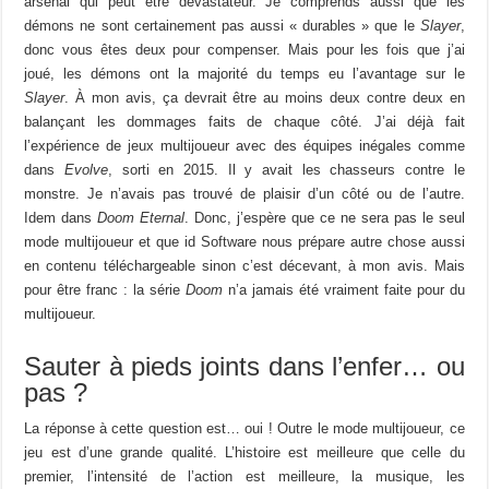
arsenal qui peut être dévastateur. Je comprends aussi que les
démons ne sont certainement pas aussi « durables » que le
Slayer
,
donc vous êtes deux pour compenser. Mais pour les fois que j’ai
joué, les démons ont la majorité du temps eu l’avantage sur le
Slayer
. À mon avis, ça devrait être au moins deux contre deux en
balançant les dommages faits de chaque côté. J’ai déjà fait
l’expérience de jeux multijoueur avec des équipes inégales comme
dans
Evolve
, sorti en 2015. Il y avait les chasseurs contre le
monstre. Je n’avais pas trouvé de plaisir d’un côté ou de l’autre.
Idem dans
Doom Eternal
. Donc, j’espère que ce ne sera pas le seul
mode multijoueur et que id Software nous prépare autre chose aussi
en contenu téléchargeable sinon c’est décevant, à mon avis. Mais
pour être franc : la série
Doom
n’a jamais été vraiment faite pour du
multijoueur.
Sauter à pieds joints dans l’enfer… ou
pas ?
La réponse à cette question est… oui ! Outre le mode multijoueur, ce
jeu est d’une grande qualité. L’histoire est meilleure que celle du
premier, l’intensité de l’action est meilleure, la musique, les