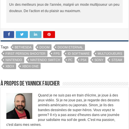
Un des meilleurs jeux de l'année, malgré un mode multijoueur un peu
douteux. De l'action et du plaisir au maximum.
Tags
BETHESDA
DOOM
DOOM ETERNAL
FIRST PERSON SHOOTER
FPS
ID SOFTWARE
MULTIJOUEURS
NINTENDO
NINTENDO SWITCH
PC
PS4
SONY
STEAM
XBOX
XBOX ONE
À propos de Yannick Faucher
Quand je ne suis pas en train d'écrire, je joue à des
jeux vidéo. Si je ne joue pas, je regarde des dessins
animés américains ou japonais. Sinon, je lis des
bandes dessinées de super-héros. Vous voyez le
genre? Il n'y a pas assez d'heures dans une journée
pour satisfaire ma soif de geek. C'est ma passion,
c'est dans mes veines.