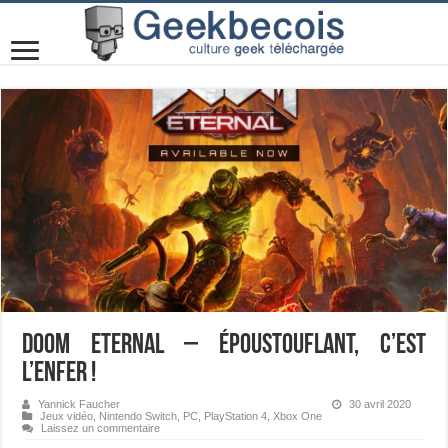
Doom Eternal – Époustouflant, c’est
l’enfer !
Yannick Faucher
30 avril 2020
Jeux vidéo
,
Nintendo Switch
,
PC
,
PlayStation 4
,
Xbox One
Laissez un commentaire