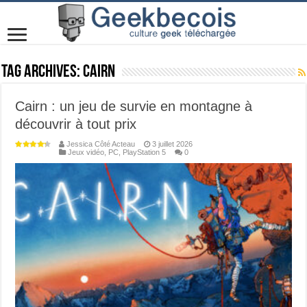
Tag Archives:
Cairn
Cairn : un jeu de survie en montagne à
découvrir à tout prix
Jessica Côté Acteau
3 juillet 2026
Jeux vidéo
,
PC
,
PlayStation 5
0