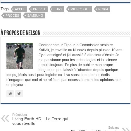
Tags
APPLE
BREVET
JURY
MICROSOFT
NOKIA
PROCÈS
SAMSUNG
À propos de Nelson
Coordonnateur TI pour la Commission scolaire
Kativik, je travaille au Nunavik depuis plus de 10 ans.
J'y ai enseigné et j'ai aussi été directeur d'école. Je
me passionne pour les technologies et la science
depuis toujours. En plus de publier mon propre
blogue, un peu laissé à l'abandon depuis quelque
temps, j'écris aussi pour
leglobe.ca
. Il va sans dire que mes écrits
n'engagent que moi et ne reflètent pas nécessairement les opinions mon
employeur.
Précédent
Living Earth HD – La Terre qui
vous réveille
Suivant