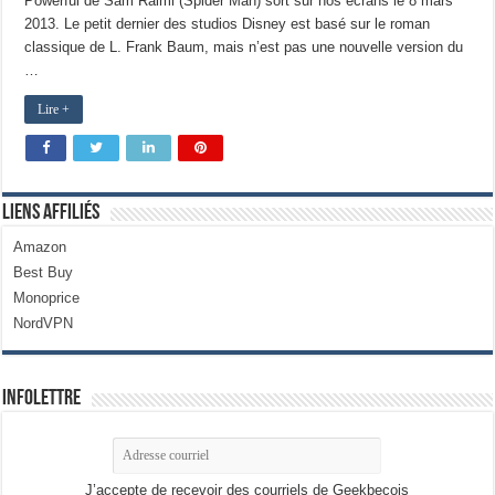
Powerful de Sam Raimi (Spider Man) sort sur nos écrans le 8 mars
2013. Le petit dernier des studios Disney est basé sur le roman
classique de L. Frank Baum, mais n’est pas une nouvelle version du
…
Lire +
Liens Affiliés
Amazon
Best Buy
Monoprice
NordVPN
Infolettre
J’accepte de recevoir des courriels de Geekbecois